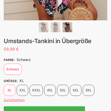
Umstands-Tankini in Übergröße
59,99
€
Schwarz
FARBE
:
Schwarz
XL
GRÖSSE
:
XL
XXL
XXXL
4XL
5XL
6XL
8XL
Zurücksetzen